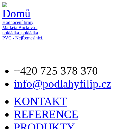
Přejít k hlavnímu obsahu
Hodnocení firmy
Markéta Bucková -
pokládka, pokládka
PVC - NejŘemeslníci.
+420 725 378 370
info@podlahyfilip.cz
KONTAKT
REFERENCE
PRODUKTY